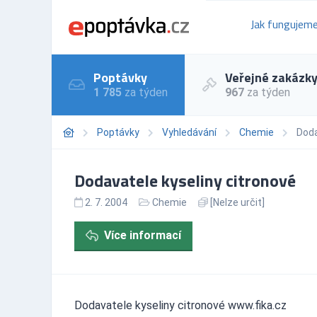
Jak fungujem
Poptávky
Veřejné zakázk
1 785
za týden
967
za týden
Poptávky
Vyhledávání
Chemie
Doda
Dodavatele kyseliny citronové
2. 7. 2004
Chemie
[Nelze určit]
Více informací
Dodavatele kyseliny citronové www.fika.cz