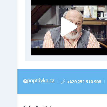
+420 251 510 908
|
|