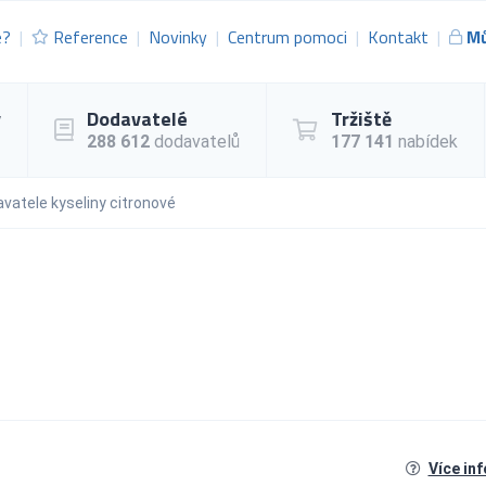
e?
Reference
Novinky
Centrum pomoci
Kontakt
Mů
y
Dodavatelé
Tržiště
288 612
dodavatelů
177 141
nabídek
vatele kyseliny citronové
Více in