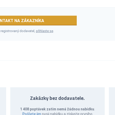
NTAKT NA ZÁKAZNÍKA
 registrovaný dodavatel,
přihlaste se
.
Zakázky bez dodavatele.
1 408 poptávek zatím nemá žádnou nabídku
.
Pošlete jim
svoji nabídku a získejte prvního