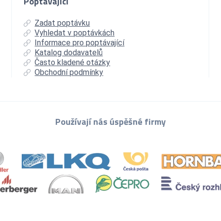
Poptávající
Zadat poptávku
Vyhledat v poptávkách
Informace pro poptávající
Katalog dodavatelů
Často kladené otázky
Obchodní podmínky
Používají nás úspěšné firmy