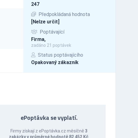
247
Předpokládaná hodnota
[Nelze určit]
Poptávající
Firma,
zadáno 21 poptávek
Status poptávajícího
Opakovaný zákazník
ePoptávka se vyplatí.
Firmy získají z ePoptávka.cz měsíčně
3
zakázky v průměrné hodnotě 82 452 Kč
.