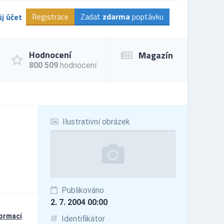
Registrace
Zadat
zdarma
poptávku
j účet
Hodnocení
Magazín
800 509
hodnocení
Ilustrativní obrázek
Publikováno
2. 7. 2004 00:00
formací
Identifikátor