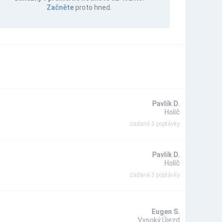
Začněte
proto hned.
Pavlík D.
Holíč
zadané 3 poptávky
Pavlík D.
Holíč
zadané 3 poptávky
Eugen S.
Vysoký Újezd