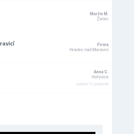
Martin M.
Žatec
ravicí
Firma
Hradec nad Moravicí
Anna C.
Hořovice
zadáno 12 poptávek