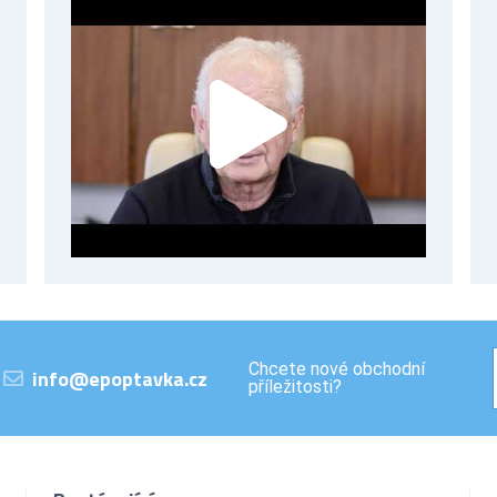
Chcete nové obchodní
info@epoptavka.cz
příležitosti?