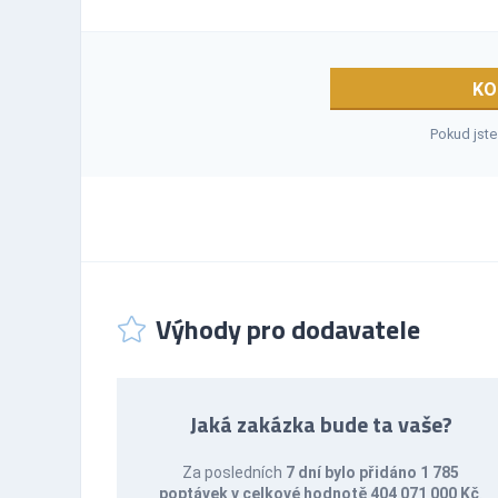
KO
Pokud jste
Výhody pro dodavatele
Jaká zakázka bude ta vaše?
Za posledních
7 dní bylo přidáno 1 785
poptávek v celkové hodnotě 404 071 000 Kč
.