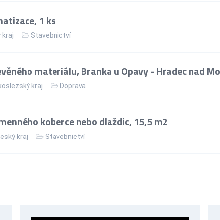
matizace, 1 ks
 kraj
Stavebnictví
věného materiálu, Branka u Opavy - Hradec nad Mo
oslezský kraj
Doprava
menného koberce nebo dlaždic, 15,5 m2
eský kraj
Stavebnictví