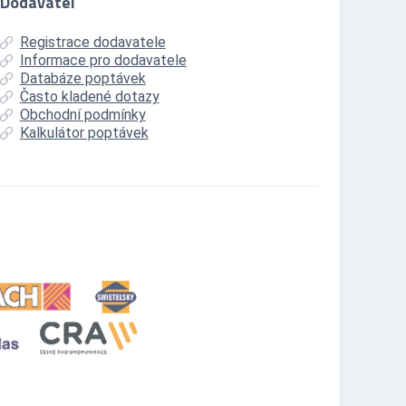
Dodavatel
Registrace dodavatele
Informace pro dodavatele
Databáze poptávek
Často kladené dotazy
Obchodní podmínky
Kalkulátor poptávek