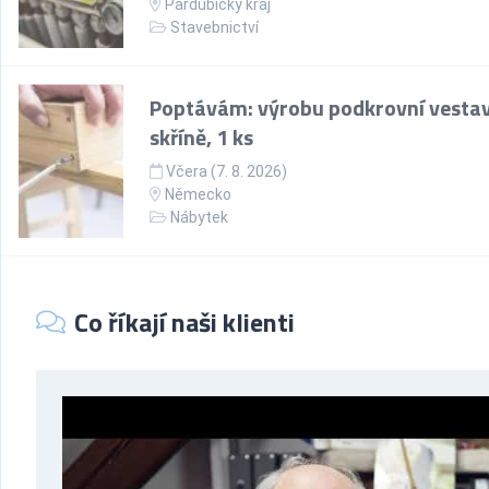
Pardubický kraj
Stavebnictví
Poptávám: výrobu podkrovní vesta
skříně, 1 ks
Včera (7. 8. 2026)
Německo
Nábytek
Co říkají naši klienti