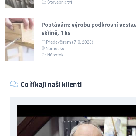
Stavebnictví
Poptávám: výrobu podkrovní vesta
skříně, 1 ks
Předevčírem (7. 8. 2026)
Německo
Nábytek
Co říkají naši klienti