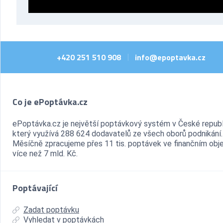
+420 251 510 908
info@epoptavka.cz
|
Co je ePoptávka.cz
ePoptávka.cz je největší poptávkový systém v České republ
který využívá 288 624 dodavatelů ze všech oborů podnikání.
Měsíčně zpracujeme přes 11 tis. poptávek ve finančním ob
více než 7 mld. Kč.
Poptávající
Zadat poptávku
Vyhledat v poptávkách