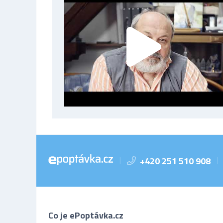
+420 251 510 908
|
|
Co je ePoptávka.cz