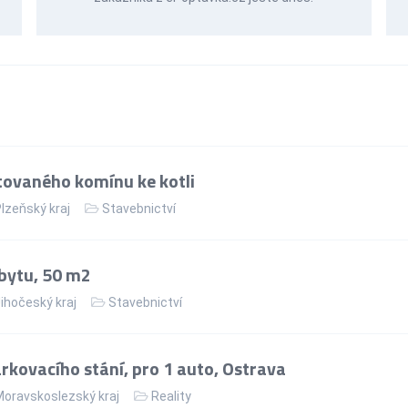
ovaného komínu ke kotli
lzeňský kraj
Stavebnictví
bytu, 50 m2
ihočeský kraj
Stavebnictví
kovacího stání, pro 1 auto, Ostrava
oravskoslezský kraj
Reality