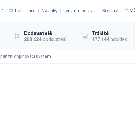
e?
Reference
Novinky
Centrum pomoci
Kontakt
Mů
y
Dodavatelé
Tržiště
288 624
dodavatelů
177 144
nabídek
panzní doplňovací systém