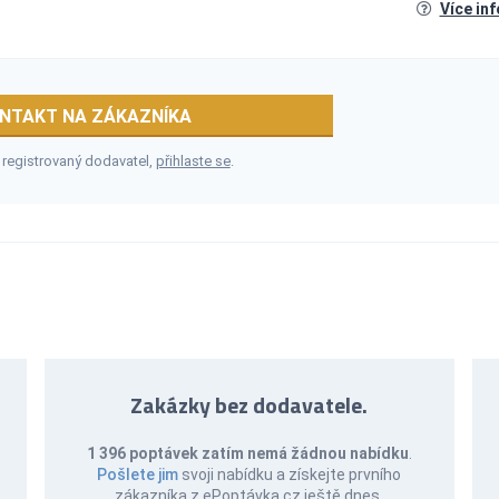
Více in
NTAKT NA ZÁKAZNÍKA
 registrovaný dodavatel,
přihlaste se
.
Zakázky bez dodavatele.
1 396 poptávek zatím nemá žádnou nabídku
.
Pošlete jim
svoji nabídku a získejte prvního
zákazníka z ePoptávka.cz ještě dnes.