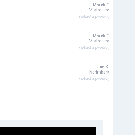
Marek F.
Mistrovice
zadané 4 poptávky
Marek F.
Mistrovice
zadané 4 poptávky
Jan K.
Norimberk
zadané 4 poptávky