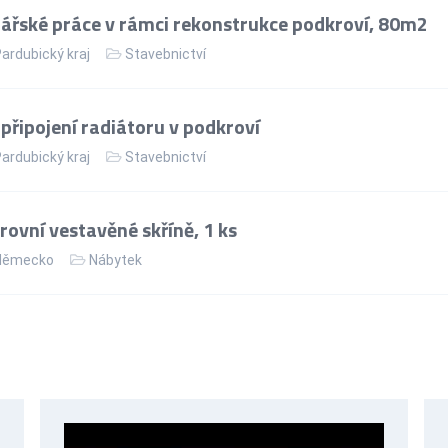
řské práce v rámci rekonstrukce podkroví, 80m2
ardubický kraj
Stavebnictví
řipojení radiátoru v podkroví
ardubický kraj
Stavebnictví
ovní vestavěné skříně, 1 ks
ěmecko
Nábytek