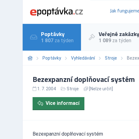
Jak fungujem
Poptávky
Veřejné zakázk
1 807
za týden
1 089
za týden
Poptávky
Vyhledávání
Stroje
Bezex
Bezexpanzní doplňovací systém
1. 7. 2004
Stroje
[Nelze určit]
Více informací
Bezexpanzní doplňovací systém