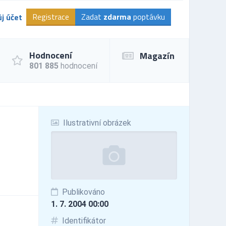
Registrace
Zadat
zdarma
poptávku
j účet
Hodnocení
Magazín
801 885
hodnocení
Ilustrativní obrázek
Publikováno
1. 7. 2004 00:00
Identifikátor