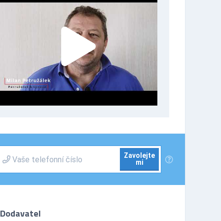
Zavolejte
mi
Dodavatel