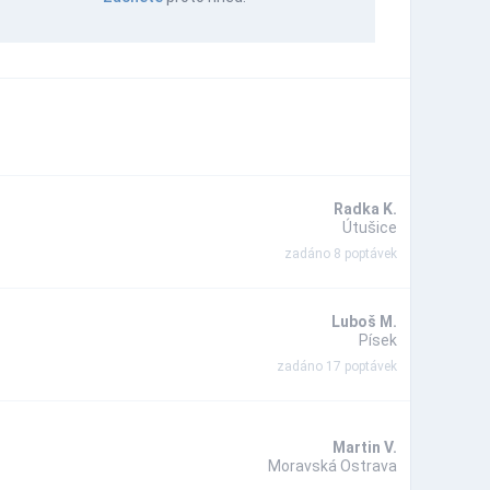
Radka K.
Útušice
zadáno 8 poptávek
Luboš M.
Písek
zadáno 17 poptávek
Martin V.
Moravská Ostrava