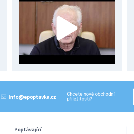
Chcete nové obchodní
info@epoptavka.cz
příležitosti?
Poptávající