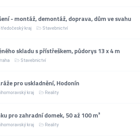
ení - montáž, demontáž, doprava, dům ve svahu
tředočeský kraj
Stavebnictví
ného skladu s přístřeškem, půdorys 13 x 4 m
Praha
Stavebnictví
áže pro uskladnění, Hodonín
ihomoravský kraj
Reality
ku pro zahradní domek, 50 až 100 m²
ihomoravský kraj
Reality