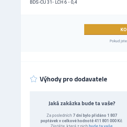
BDS-CU 31- LCH 6 - 0,4
KO
Pokud jste
Výhody pro dodavatele
Jaká zakázka bude ta vaše?
Za posledních
7 dní bylo přidáno 1 807
poptávek v celkové hodnotě 411 801 000 Kč
.
Zjistěte, která z nich
bude ta vaše
.