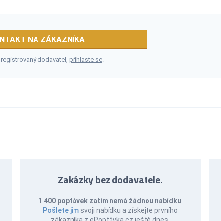
NTAKT NA ZÁKAZNÍKA
 registrovaný dodavatel,
přihlaste se
.
Zakázky bez dodavatele.
1 400 poptávek zatím nemá žádnou nabídku
.
Pošlete jim
svoji nabídku a získejte prvního
zákazníka z ePoptávka.cz ještě dnes.