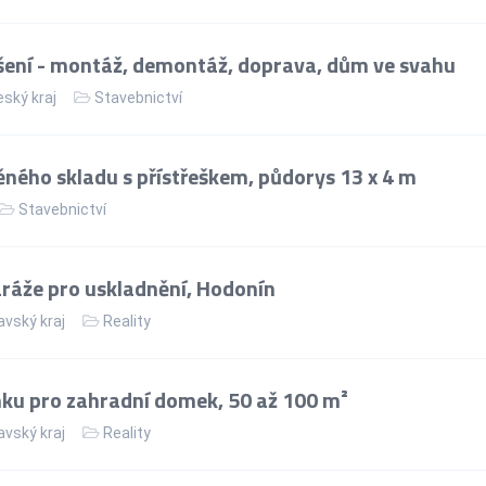
ení - montáž, demontáž, doprava, dům ve svahu
ský kraj
Stavebnictví
ného skladu s přístřeškem, půdorys 13 x 4 m
Stavebnictví
áže pro uskladnění, Hodonín
vský kraj
Reality
ku pro zahradní domek, 50 až 100 m²
vský kraj
Reality