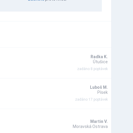
Radka K.
Útušice
zadáno 8 poptávek
Luboš M.
Písek
zadáno 17 poptávek
Martin V.
Moravská Ostrava