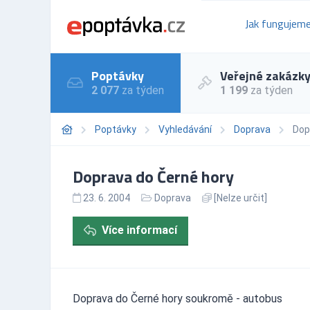
Jak fungujem
Poptávky
Veřejné zakázk
2 077
za týden
1 199
za týden
Poptávky
Vyhledávání
Doprava
Dop
Doprava do Černé hory
23. 6. 2004
Doprava
[Nelze určit]
Více informací
Doprava do Černé hory soukromě - autobus