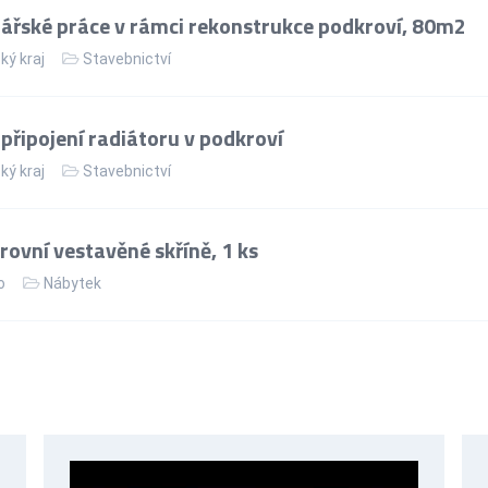
řské práce v rámci rekonstrukce podkroví, 80m2
ký kraj
Stavebnictví
řipojení radiátoru v podkroví
ký kraj
Stavebnictví
ovní vestavěné skříně, 1 ks
o
Nábytek