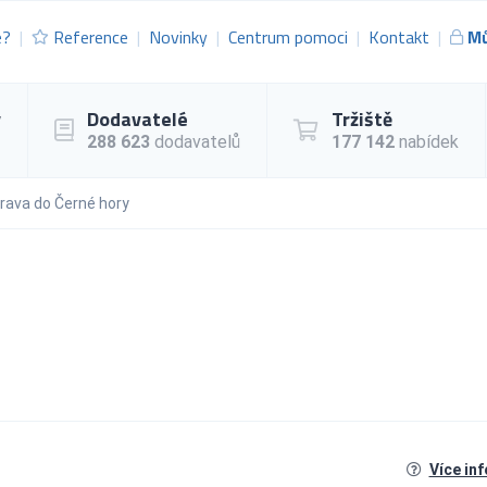
e?
Reference
Novinky
Centrum pomoci
Kontakt
Mů
y
Dodavatelé
Tržiště
288 623
dodavatelů
177 142
nabídek
rava do Černé hory
Více in