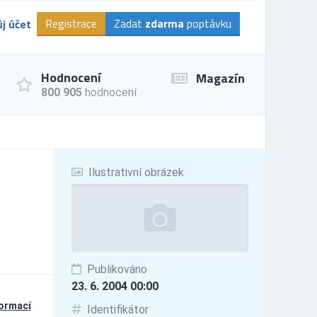
Registrace
Zadat
zdarma
poptávku
j účet
Hodnocení
Magazín
800 905
hodnocení
Ilustrativní obrázek
Publikováno
23. 6. 2004 00:00
formací
Identifikátor