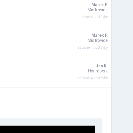
Marek F.
Mistrovice
zadané 4 poptávky
Marek F.
Mistrovice
zadané 4 poptávky
Jan K.
Norimberk
zadané 4 poptávky