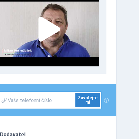
Zavolejte
mi
Dodavatel