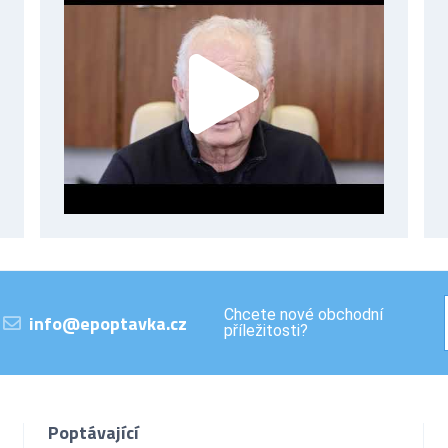
Chcete nové obchodní
info@epoptavka.cz
příležitosti?
Poptávající