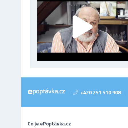
+420 251 510 908
|
|
Co je ePoptávka.cz