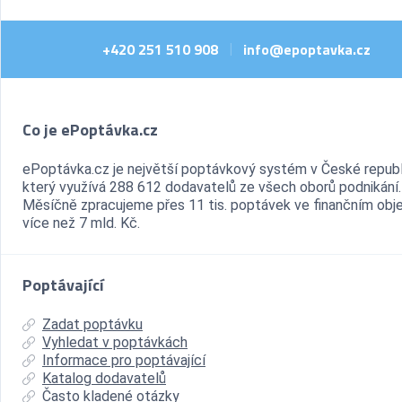
+420 251 510 908
info@epoptavka.cz
|
Co je ePoptávka.cz
ePoptávka.cz je největší poptávkový systém v České republ
který využívá 288 612 dodavatelů ze všech oborů podnikání.
Měsíčně zpracujeme přes 11 tis. poptávek ve finančním ob
více než 7 mld. Kč.
Poptávající
Zadat poptávku
Vyhledat v poptávkách
Informace pro poptávající
Katalog dodavatelů
Často kladené otázky