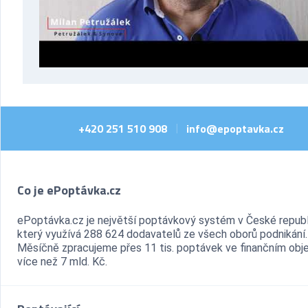
+420 251 510 908
info@epoptavka.cz
|
Co je ePoptávka.cz
ePoptávka.cz je největší poptávkový systém v České republ
který využívá 288 624 dodavatelů ze všech oborů podnikání.
Měsíčně zpracujeme přes 11 tis. poptávek ve finančním ob
více než 7 mld. Kč.