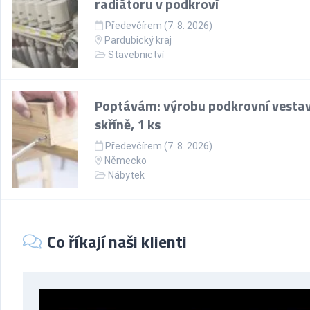
radiátoru v podkroví
Předevčírem (7. 8. 2026)
Pardubický kraj
Stavebnictví
Poptávám: výrobu podkrovní vesta
skříně, 1 ks
Předevčírem (7. 8. 2026)
Německo
Nábytek
Co říkají naši klienti