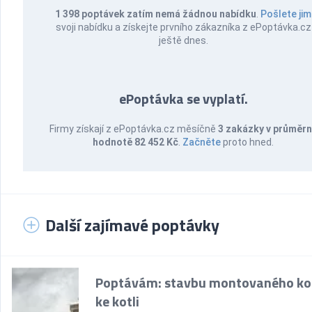
1 398 poptávek zatím nemá žádnou nabídku
.
Pošlete jim
svoji nabídku a získejte prvního zákazníka z ePoptávka.cz
ještě dnes.
ePoptávka se vyplatí.
Firmy získají z ePoptávka.cz měsíčně
3 zakázky v průměr
hodnotě 82 452 Kč
.
Začněte
proto hned.
Další zajímavé poptávky
Poptávám: stavbu montovaného k
ke kotli