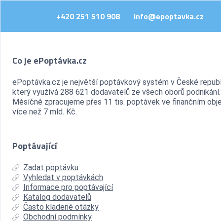
+420 251 510 908
info@epoptavka.cz
|
Co je ePoptávka.cz
ePoptávka.cz je největší poptávkový systém v České republ
který využívá 288 621 dodavatelů ze všech oborů podnikání.
Měsíčně zpracujeme přes 11 tis. poptávek ve finančním ob
více než 7 mld. Kč.
Poptávající
Zadat poptávku
Vyhledat v poptávkách
Informace pro poptávající
Katalog dodavatelů
Často kladené otázky
Obchodní podmínky