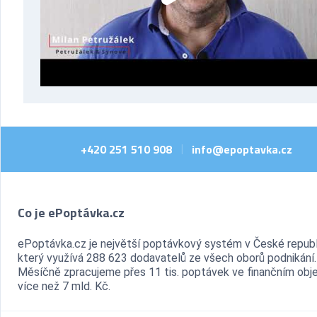
+420 251 510 908
info@epoptavka.cz
|
Co je ePoptávka.cz
ePoptávka.cz je největší poptávkový systém v České republ
který využívá 288 623 dodavatelů ze všech oborů podnikání.
Měsíčně zpracujeme přes 11 tis. poptávek ve finančním ob
více než 7 mld. Kč.