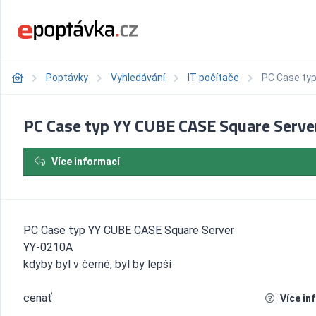
Poptávky
Vyhledávání
IT počítače
PC Case ty
PC Case typ YY CUBE CASE Square Serve
Více informací
PC Case typ YY CUBE CASE Square Server
YY-0210A
kdyby byl v černé, byl by lepší
cenať
Více in