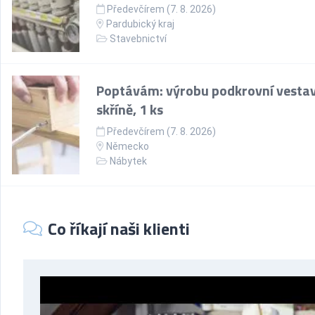
Předevčírem (7. 8. 2026)
Pardubický kraj
Stavebnictví
Poptávám: výrobu podkrovní vesta
skříně, 1 ks
Předevčírem (7. 8. 2026)
Německo
Nábytek
Co říkají naši klienti