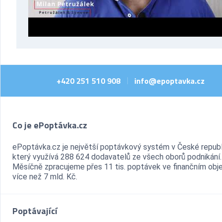
+420 251 510 908
info@epoptavka.cz
|
Co je ePoptávka.cz
ePoptávka.cz je největší poptávkový systém v České republ
který využívá 288 624 dodavatelů ze všech oborů podnikání.
Měsíčně zpracujeme přes 11 tis. poptávek ve finančním ob
více než 7 mld. Kč.
Poptávající