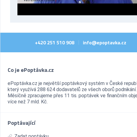
+420 251 510 908
info@epoptavka.cz
|
Co je ePoptávka.cz
ePoptávka.cz je největší poptávkový systém v České republ
který využívá 288 624 dodavatelů ze všech oborů podnikání.
Měsíčně zpracujeme přes 11 tis. poptávek ve finančním ob
více než 7 mld. Kč.
Poptávající
Zadat poptávku