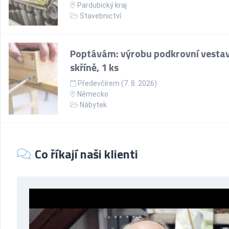
Pardubický kraj
Stavebnictví
Poptávám: výrobu podkrovní vesta
skříně, 1 ks
Předevčírem (7. 8. 2026)
Německo
Nábytek
Co říkají naši klienti