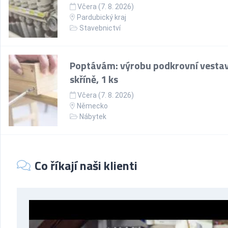
Včera (7. 8. 2026)
Pardubický kraj
Stavebnictví
Poptávám: výrobu podkrovní vesta
skříně, 1 ks
Včera (7. 8. 2026)
Německo
Nábytek
Co říkají naši klienti