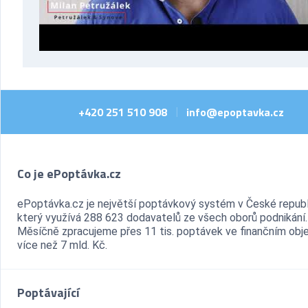
+420 251 510 908
info@epoptavka.cz
|
Co je ePoptávka.cz
ePoptávka.cz je největší poptávkový systém v České republ
který využívá 288 623 dodavatelů ze všech oborů podnikání.
Měsíčně zpracujeme přes 11 tis. poptávek ve finančním ob
více než 7 mld. Kč.
Poptávající