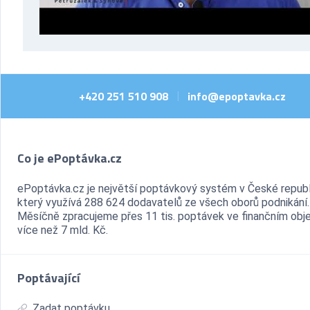
+420 251 510 908
info@epoptavka.cz
|
Co je ePoptávka.cz
ePoptávka.cz je největší poptávkový systém v České republ
který využívá 288 624 dodavatelů ze všech oborů podnikání.
Měsíčně zpracujeme přes 11 tis. poptávek ve finančním ob
více než 7 mld. Kč.
Poptávající
Zadat poptávku