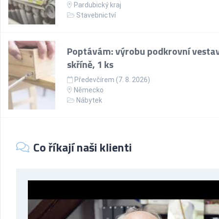
Pardubický kraj
Stavebnictví
Poptávám: výrobu podkrovní vesta
skříně, 1 ks
Předevčírem (7. 8. 2026)
Německo
Nábytek
Co říkají naši klienti