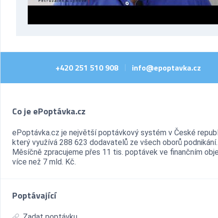
+420 251 510 908
info@epoptavka.cz
|
Co je ePoptávka.cz
ePoptávka.cz je největší poptávkový systém v České republ
který využívá 288 623 dodavatelů ze všech oborů podnikání.
Měsíčně zpracujeme přes 11 tis. poptávek ve finančním ob
více než 7 mld. Kč.
Poptávající
Zadat poptávku