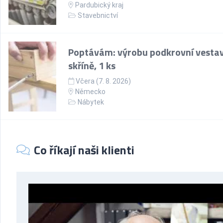
Pardubický kraj
Stavebnictví
Poptávám: výrobu podkrovní vesta
skříně, 1 ks
Včera (7. 8. 2026)
Německo
Nábytek
Co říkají naši klienti