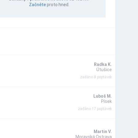
Začněte
proto hned.
Radka K.
Útušice
zadáno 8 poptávek
Luboš M.
Písek
zadáno 17 poptávek
Martin V.
Moravská Ostrava