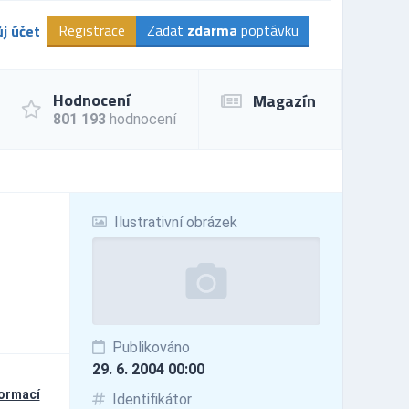
Registrace
Zadat
zdarma
poptávku
j účet
Hodnocení
Magazín
801 193
hodnocení
Ilustrativní obrázek
Publikováno
29. 6. 2004 00:00
formací
Identifikátor