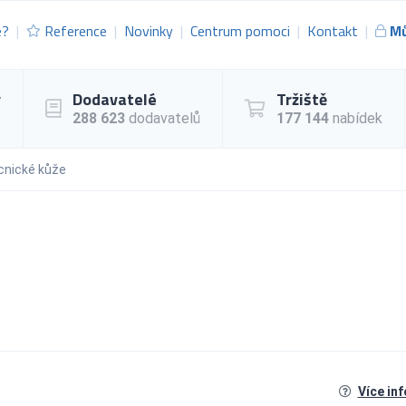
e?
Reference
Novinky
Centrum pomoci
Kontakt
Mů
y
Dodavatelé
Tržiště
288 623
dodavatelů
177 144
nabídek
cnické kůže
Více in