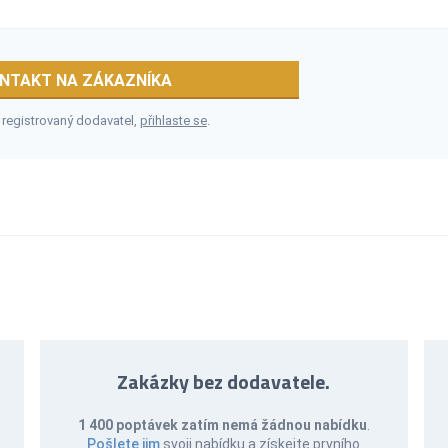
NTAKT NA ZÁKAZNÍKA
 registrovaný dodavatel,
přihlaste se
.
Zakázky bez dodavatele.
1 400 poptávek zatím nemá žádnou nabídku
.
Pošlete jim
svoji nabídku a získejte prvního