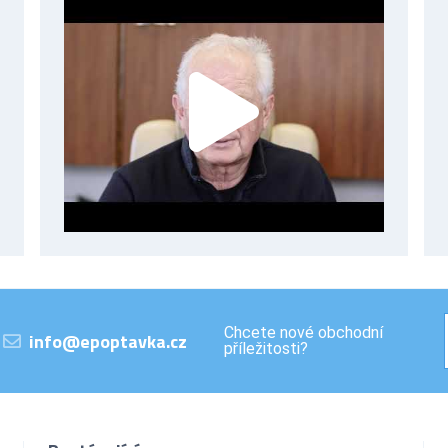
Chcete nové obchodní
info@epoptavka.cz
příležitosti?