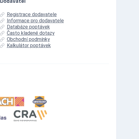
Dodavatel
Registrace dodavatele
Informace pro dodavatele
Databáze poptávek
Často kladené dotazy
Obchodní podmínky
Kalkulátor poptávek