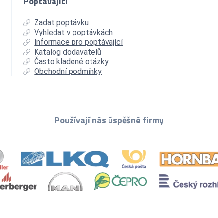
Poptávající
Zadat poptávku
Vyhledat v poptávkách
Informace pro poptávající
Katalog dodavatelů
Často kladené otázky
Obchodní podmínky
Používají nás úspěšné firmy