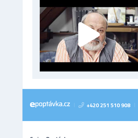
+420 251 510 908
|
|