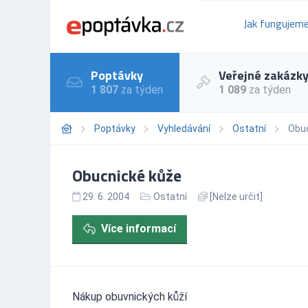
Jak fungujem
Poptávky
Veřejné zakázk
1 807
za týden
1 089
za týden
Poptávky
Vyhledávání
Ostatní
Obu
Obucnické kůže
29. 6. 2004
Ostatní
[Nelze určit]
Více informací
Nákup obuvnických kůží