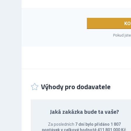
KO
Pokud jste
Výhody pro dodavatele
Jaká zakázka bude ta vaše?
Za posledních
7 dní bylo přidáno 1 807
poptávek v celkové hodnotě 411 801 000 Kč
.