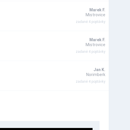
Marek F.
Mistrovice
zadané 4 poptávky
Marek F.
Mistrovice
zadané 4 poptávky
Jan K.
Norimberk
zadané 4 poptávky