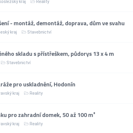
oslezský kraj
Reality
ení - montáž, demontáž, doprava, dům ve svahu
eský kraj
Stavebnictví
ného skladu s přístřeškem, půdorys 13 x 4 m
Stavebnictví
áže pro uskladnění, Hodonín
avský kraj
Reality
ku pro zahradní domek, 50 až 100 m²
avský kraj
Reality