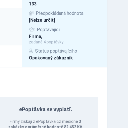
133
Předpokládaná hodnota
[Nelze určit]
Poptávající
Firma,
zadané 4 poptávky
Status poptávajícího
Opakovaný zákazník
ePoptávka se vyplatí.
Firmy získají z ePoptávka.cz měsíčně
3
zakázky v průměrné hodnotě 82 452 Kč
.