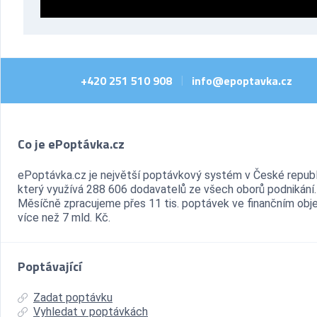
+420 251 510 908
info@epoptavka.cz
|
Co je ePoptávka.cz
ePoptávka.cz je největší poptávkový systém v České republ
který využívá 288 606 dodavatelů ze všech oborů podnikání.
Měsíčně zpracujeme přes 11 tis. poptávek ve finančním ob
více než 7 mld. Kč.
Poptávající
Zadat poptávku
Vyhledat v poptávkách