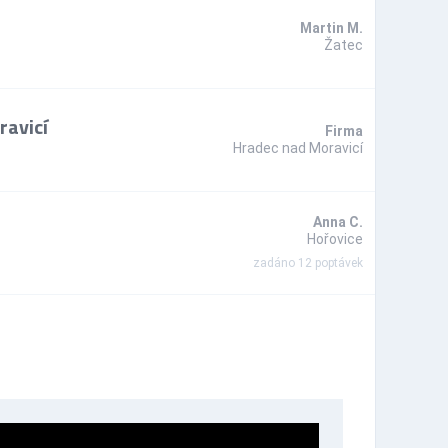
Martin M.
Žatec
ravicí
Firma
Hradec nad Moravicí
Anna C.
Hořovice
zadáno 12 poptávek