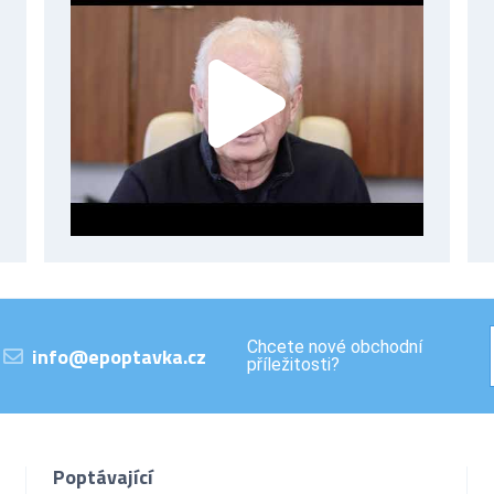
Chcete nové obchodní
info@epoptavka.cz
příležitosti?
Poptávající