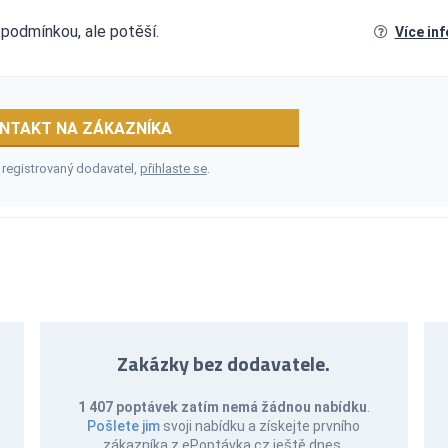
í podmínkou, ale potěší.
Více in
NTAKT NA ZÁKAZNÍKA
 registrovaný dodavatel,
přihlaste se
.
Zakázky bez dodavatele.
1 407 poptávek zatím nemá žádnou nabídku
.
Pošlete jim
svoji nabídku a získejte prvního
zákazníka z ePoptávka.cz ještě dnes.