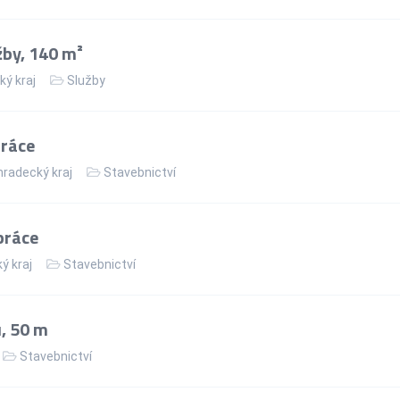
žby, 140 m²
ký kraj
Služby
práce
hradecký kraj
Stavebnictví
práce
ý kraj
Stavebnictví
, 50 m
Stavebnictví