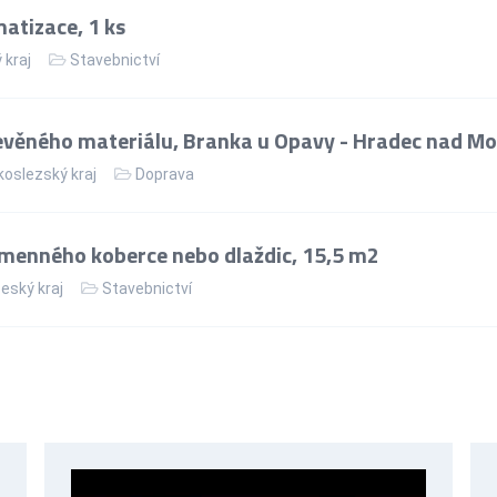
matizace, 1 ks
 kraj
Stavebnictví
věného materiálu, Branka u Opavy - Hradec nad Mo
oslezský kraj
Doprava
menného koberce nebo dlaždic, 15,5 m2
eský kraj
Stavebnictví