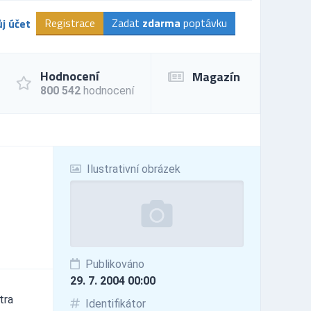
Registrace
Zadat
zdarma
poptávku
j účet
Hodnocení
Magazín
800 542
hodnocení
Ilustrativní obrázek
Publikováno
29. 7. 2004 00:00
tra
Identifikátor