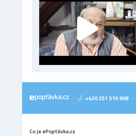
+420 251 510 908
|
|
Co je ePoptávka.cz