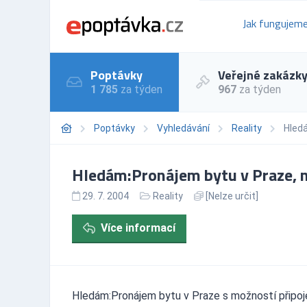
Jak fungujem
Poptávky
Veřejné zakázk
1 785
za týden
967
za týden
Poptávky
Vyhledávání
Reality
Hledá
Hledám:Pronájem bytu v Praze, 
29. 7. 2004
Reality
[Nelze určit]
Více informací
Hledám:Pronájem bytu v Praze s možností připoje