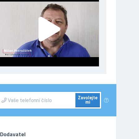
Zavolejte
mi
Dodavatel