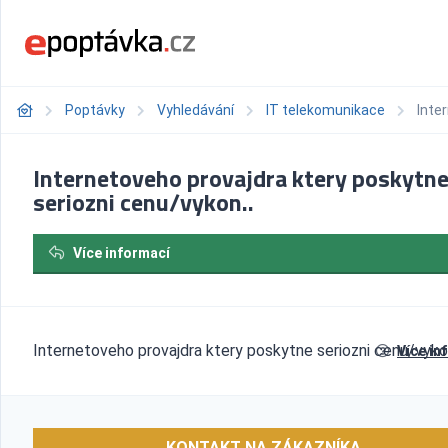
Poptávky
Vyhledávání
IT telekomunikace
Inte
Internetoveho provajdra ktery poskytn
seriozni cenu/vykon..
Více informací
Internetoveho provajdra ktery poskytne seriozni cenu/vykon
Více in
KONTAKT NA ZÁKAZNÍKA