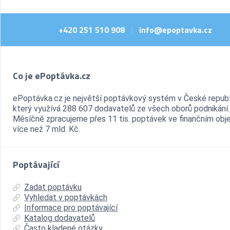
+420 251 510 908
info@epoptavka.cz
|
Co je ePoptávka.cz
ePoptávka.cz je největší poptávkový systém v České republ
který využívá 288 607 dodavatelů ze všech oborů podnikání.
Měsíčně zpracujeme přes 11 tis. poptávek ve finančním ob
více než 7 mld. Kč.
Poptávající
Zadat poptávku
Vyhledat v poptávkách
Informace pro poptávající
Katalog dodavatelů
Často kladené otázky