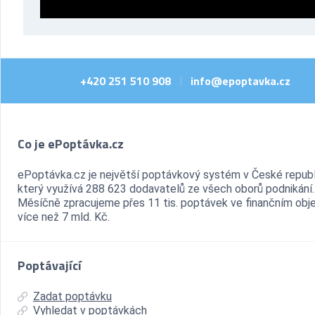
+420 251 510 908
info@epoptavka.cz
|
Co je ePoptávka.cz
ePoptávka.cz je největší poptávkový systém v České republ
který využívá 288 623 dodavatelů ze všech oborů podnikání.
Měsíčně zpracujeme přes 11 tis. poptávek ve finančním ob
více než 7 mld. Kč.
Poptávající
Zadat poptávku
Vyhledat v poptávkách