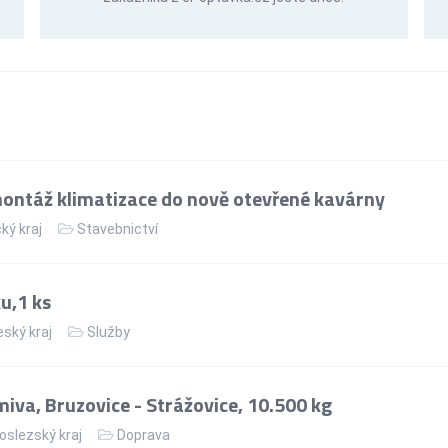
ntáž klimatizace do nově otevřené kavárny
ý kraj
Stavebnictví
u,1 ks
ský kraj
Služby
va, Bruzovice - Strážovice, 10.500 kg
slezský kraj
Doprava