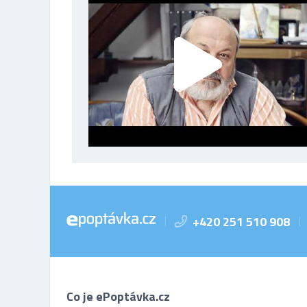
+420 251 510 908
|
|
Co je ePoptávka.cz