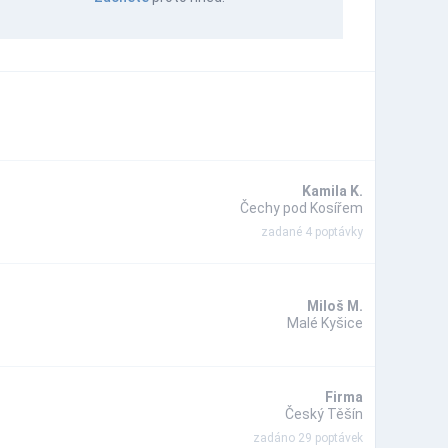
Kamila K.
Čechy pod Kosířem
zadané 4 poptávky
Miloš M.
Malé Kyšice
Firma
Český Těšín
zadáno 29 poptávek