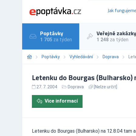
Jak fungujem
Poptávky
Veřejné zakázk
1 705
za týden
1 248
za týden
Poptávky
Vyhledávání
Doprava
Let
Letenku do Bourgas (Bulharsko) n
27. 7. 2004
Doprava
[Nelze určit]
Více informací
Letenku do Bourgas (Bulharsko) na 12.8.04 tam a