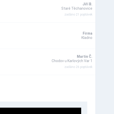
Jiří B.
Staré Těchanovice
zadáno 21 poptávek
Firma
Kladno
Martin Č.
Chodov u Karlových Var 1
zadáno 26 poptávek