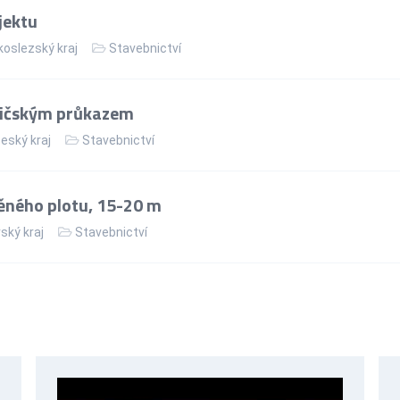
jektu
oslezský kraj
Stavebnictví
dičským průkazem
eský kraj
Stavebnictví
ěného plotu, 15-20 m
ský kraj
Stavebnictví