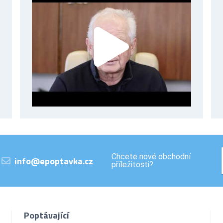
Chcete nové obchodní
info@epoptavka.cz
příležitosti?
Poptávající