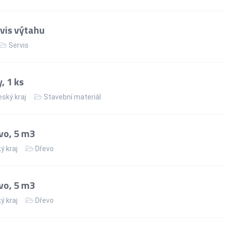
vis výtahu
Servis
, 1 ks
ský kraj
Stavební materiál
vo, 5 m3
ý kraj
Dřevo
vo, 5 m3
ý kraj
Dřevo