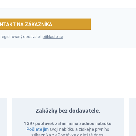
NTAKT NA ZÁKAZNÍKA
 registrovaný dodavatel,
přihlaste se
.
Zakázky bez dodavatele.
1 397 poptávek zatím nemá žádnou nabídku
.
Pošlete jim
svoji nabídku a získejte prvního
zákazníka z ePoptávka.cz ještě dnes.