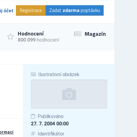
Registrace
Zadat
zdarma
poptávku
j účet
Hodnocení
Magazín
800 099
hodnocení
Ilustrativní obrázek
Publikováno
27. 7. 2004 00:00
formací
Identifikátor