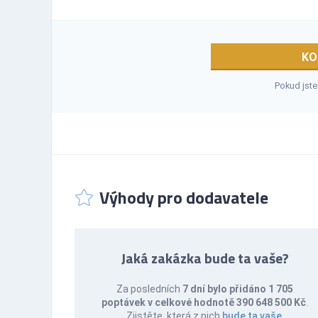
KO
Pokud jste
Výhody pro dodavatele
Jaká zakázka bude ta vaše?
Za posledních
7 dní bylo přidáno 1 705
poptávek v celkové hodnotě 390 648 500 Kč
.
Zjistěte, která z nich
bude ta vaše
.