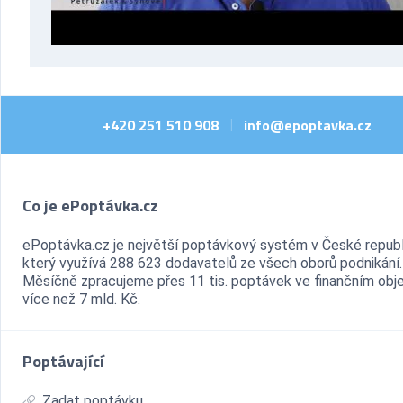
+420 251 510 908
info@epoptavka.cz
|
Co je ePoptávka.cz
ePoptávka.cz je největší poptávkový systém v České republ
který využívá 288 623 dodavatelů ze všech oborů podnikání.
Měsíčně zpracujeme přes 11 tis. poptávek ve finančním ob
více než 7 mld. Kč.
Poptávající
Zadat poptávku