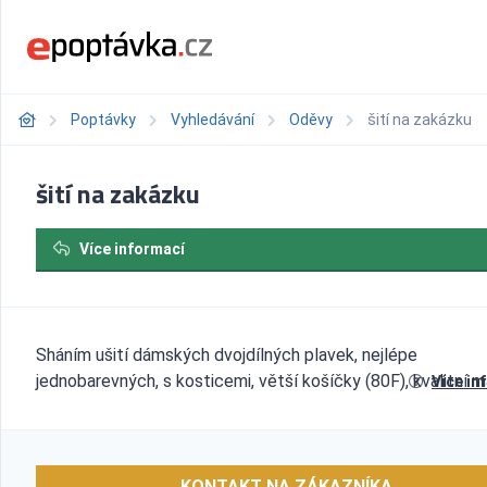
Poptávky
Vyhledávání
Oděvy
šití na zakázku
šití na zakázku
Více informací
Sháním ušití dámských dvojdílných plavek, nejlépe
jednobarevných, s kosticemi, větší košíčky (80F), kvalitní m
Více in
KONTAKT NA ZÁKAZNÍKA