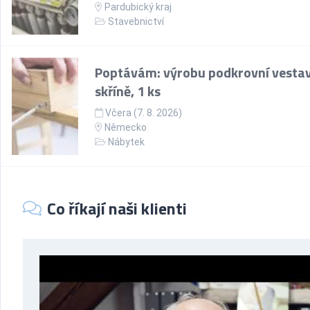
Pardubický kraj
Stavebnictví
Poptávám: výrobu podkrovní vesta
skříně, 1 ks
Včera (7. 8. 2026)
Německo
Nábytek
Co říkají naši klienti