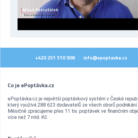
+420 251 510 908
info@epoptavka.cz
|
Co je ePoptávka.cz
ePoptávka.cz je největší poptávkový systém v České republ
který využívá 288 623 dodavatelů ze všech oborů podnikání.
Měsíčně zpracujeme přes 11 tis. poptávek ve finančním ob
více než 7 mld. Kč.