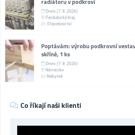
radiátoru v podkroví
Dnes (7. 8. 2026)
Pardubický kraj
Stavebnictví
Poptávám: výrobu podkrovní vesta
skříně, 1 ks
Dnes (7. 8. 2026)
Německo
Nábytek
Co říkají naši klienti