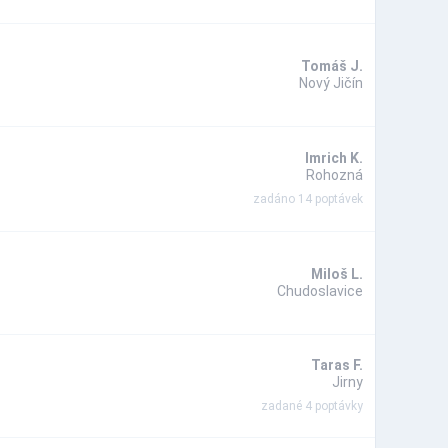
Tomáš J.
Nový Jičín
Imrich K.
Rohozná
zadáno 14 poptávek
Miloš L.
Chudoslavice
Taras F.
Jirny
zadané 4 poptávky