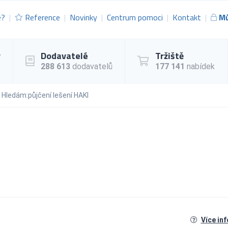
e?
Reference
Novinky
Centrum pomoci
Kontakt
Mů
y
Dodavatelé
Tržiště
288 613
dodavatelů
177 141
nabídek
Hledám:půjčení lešení HAKI
Více in