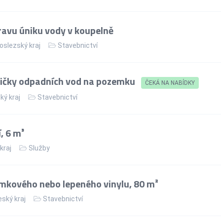
ravu úniku vody v koupelně
slezský kraj
Stavebnictví
stičky odpadních vod na pozemku
ČEKÁ NA NABÍDKY
ký kraj
Stavebnictví
, 6 m³
kraj
Služby
mkového nebo lepeného vinylu, 80 m²
ský kraj
Stavebnictví