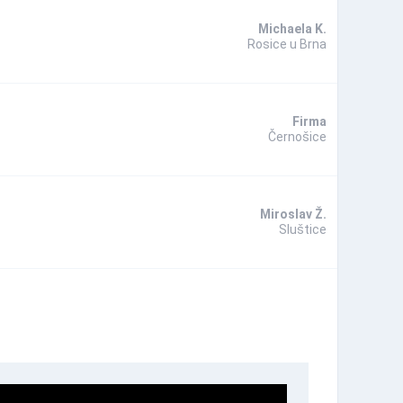
Michaela K.
Rosice u Brna
Firma
Černošice
Miroslav Ž.
Sluštice