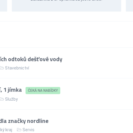
ších odtoků dešťové vody
Stavebnictví
, 1 jímka
ČEKÁ NA NABÍDKY
Služby
dla značky nordline
ký kraj
Servis