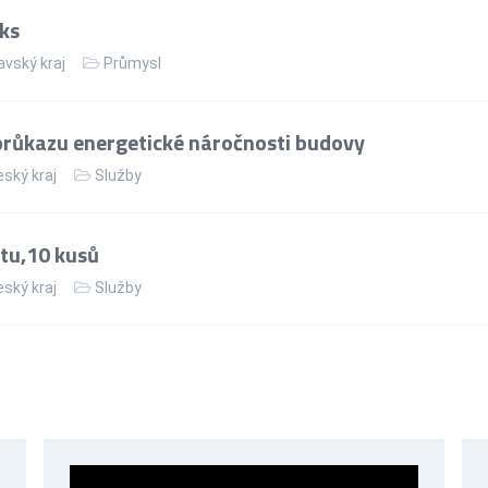
ks
vský kraj
Průmysl
růkazu energetické náročnosti budovy
ský kraj
Služby
tu,10 kusů
ský kraj
Služby