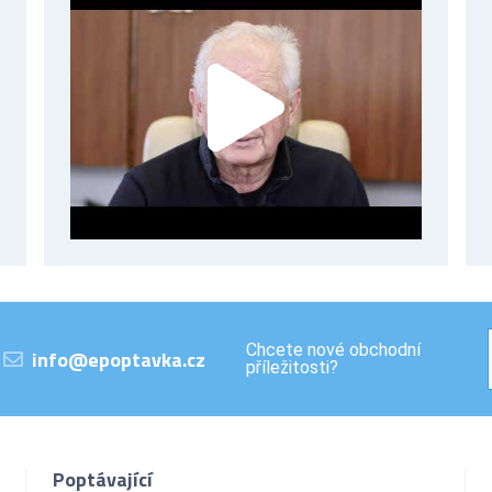
Chcete nové obchodní
info@epoptavka.cz
příležitosti?
Poptávající