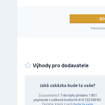
KO
Pokud jste
Výhody pro dodavatele
Jaká zakázka bude ta vaše?
Za posledních
7 dní bylo přidáno 1 851
poptávek v celkové hodnotě 414 123 500 Kč
.
Zjistěte, která z nich
bude ta vaše
.