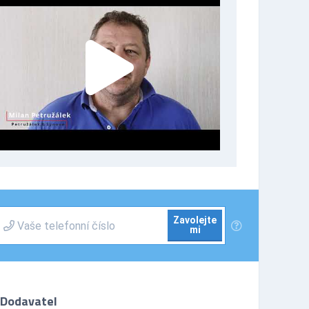
Zavolejte
mi
Dodavatel