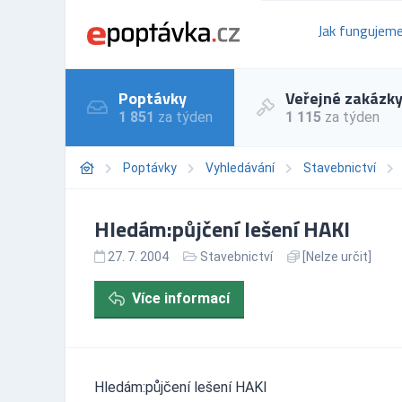
Jak fungujem
Poptávky
Veřejné zakázk
1 851
za týden
1 115
za týden
Poptávky
Vyhledávání
Stavebnictví
Hledám:půjčení lešení HAKI
27. 7. 2004
Stavebnictví
[Nelze určit]
Více informací
Hledám:půjčení lešení HAKI