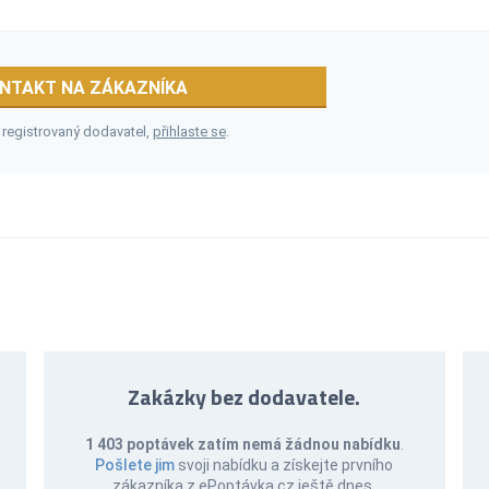
NTAKT NA ZÁKAZNÍKA
 registrovaný dodavatel,
přihlaste se
.
Zakázky bez dodavatele.
1 403 poptávek zatím nemá žádnou nabídku
.
Pošlete jim
svoji nabídku a získejte prvního
zákazníka z ePoptávka.cz ještě dnes.