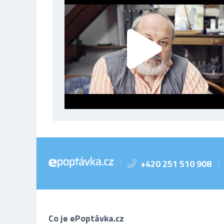
+420 251 510 908
|
|
Co je ePoptávka.cz