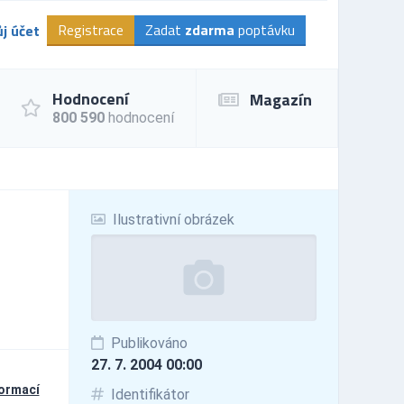
Registrace
Zadat
zdarma
poptávku
j účet
Hodnocení
Magazín
800 590
hodnocení
Ilustrativní obrázek
Publikováno
27. 7. 2004 00:00
formací
Identifikátor