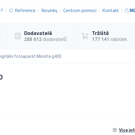
e?
Reference
Novinky
Centrum pomoci
Kontakt
Mů
y
Dodavatelé
Tržiště
288 612
dodavatelů
177 141
nabídek
igitální fotoaparát Minolta g400
0
Více in