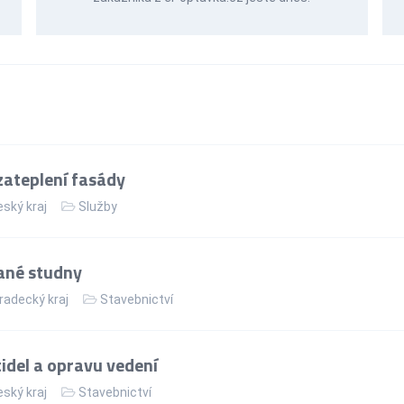
ateplení fasády
ský kraj
Služby
tané studny
radecký kraj
Stavebnictví
tidel a opravu vedení
ský kraj
Stavebnictví