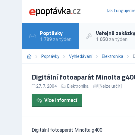
Jak fungujem
Poptávky
Veřejné zakázk
1 789
za týden
1 050
za týden
Poptávky
Vyhledávání
Elektronika
D
Digitální fotoaparát Minolta g40
27. 7. 2004
Elektronika
[Nelze určit]
Více informací
Digitální fotoaparát Minolta g400