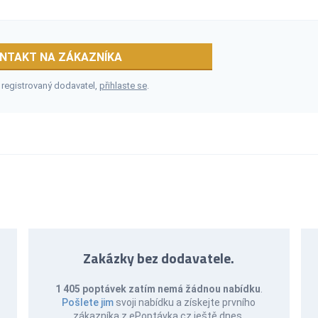
NTAKT NA ZÁKAZNÍKA
 registrovaný dodavatel,
přihlaste se
.
Zakázky bez dodavatele.
1 405 poptávek zatím nemá žádnou nabídku
.
Pošlete jim
svoji nabídku a získejte prvního
zákazníka z ePoptávka.cz ještě dnes.