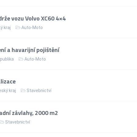
rže vozu Volvo XC60 4×4
ý kraj
Auto-Moto
í a havarijní pojištění
publika
Auto-Moto
lizace
ský kraj
Stavebnictví
adní závlahy, 2000 m2
Stavebnictví