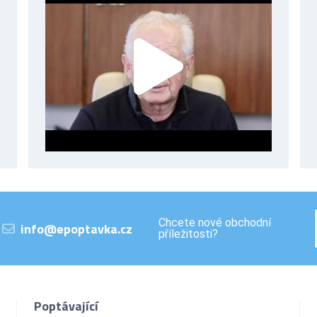
Chcete nové obchodní
info@epoptavka.cz
příležitosti?
Poptávající