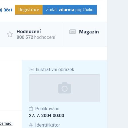
Registrace
Zadat
zdarma
poptávku
j účet
Hodnocení
Magazín
800 572
hodnocení
Ilustrativní obrázek
Publikováno
27. 7. 2004 00:00
formací
Identifikátor