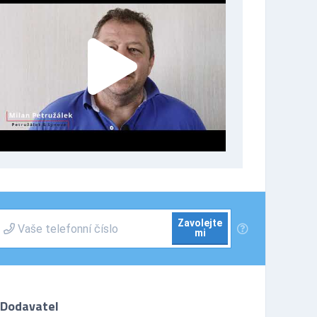
Zavolejte
mi
Dodavatel