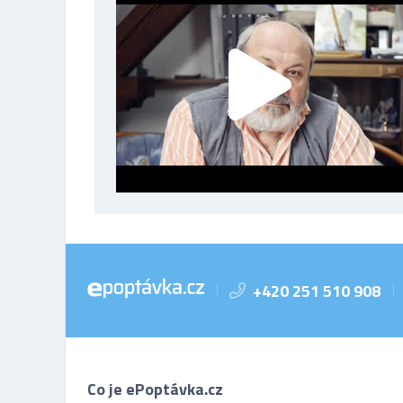
+420 251 510 908
|
|
Co je ePoptávka.cz