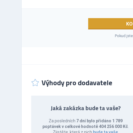
KO
Pokud jste
Výhody pro dodavatele
Jaká zakázka bude ta vaše?
Za posledních
7 dní bylo přidáno 1 789
poptávek v celkové hodnotě 404 256 000 Kč
.
Zjistěte, která z nich
bude ta vaše
.