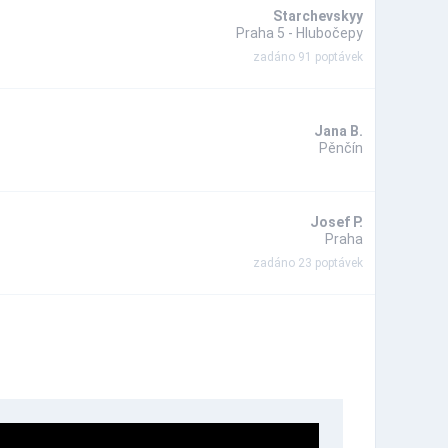
Starchevskyy
Praha 5 - Hlubočepy
zadáno 91 poptávek
Jana B.
Pěnčín
Josef P.
Praha
zadáno 23 poptávek