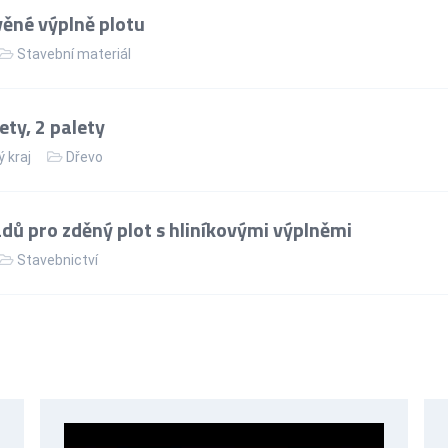
ěné výplně plotu
Stavební materiál
ty, 2 palety
 kraj
Dřevo
dů pro zděný plot s hliníkovými výplněmi
Stavebnictví