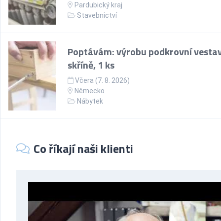
Pardubický kraj
Stavebnictví
Poptávám: výrobu podkrovní vesta
skříně, 1 ks
Včera (7. 8. 2026)
Německo
Nábytek
Co říkají naši klienti