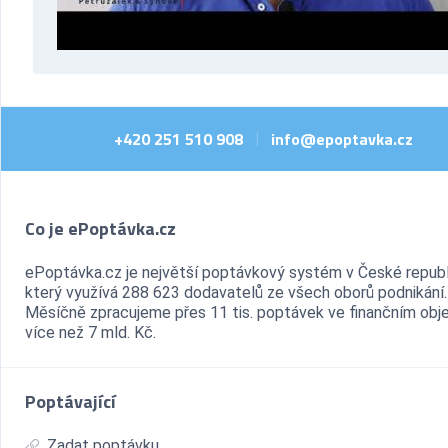
+420 251 510 908
info@epoptavka.cz
|
Co je ePoptávka.cz
ePoptávka.cz je největší poptávkový systém v České republ
který využívá 288 623 dodavatelů ze všech oborů podnikání.
Měsíčně zpracujeme přes 11 tis. poptávek ve finančním ob
více než 7 mld. Kč.
Poptávající
Zadat poptávku