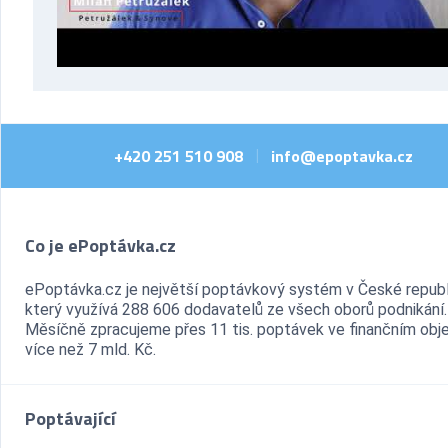
+420 251 510 908
info@epoptavka.cz
|
Co je ePoptávka.cz
ePoptávka.cz je největší poptávkový systém v České republ
který využívá 288 606 dodavatelů ze všech oborů podnikání.
Měsíčně zpracujeme přes 11 tis. poptávek ve finančním ob
více než 7 mld. Kč.
Poptávající