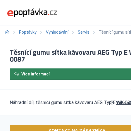
Poptávky
Vyhledávání
Servis
Těsnící gumu sít
Těsnící gumu sítka kávovaru AEG Typ E
0087
Více informací
Náhradní díl, těsnící gumu sítka kávovaru AEG Typ E WK 0
Více in
KONTAKT NA ZÁKAZNÍKA