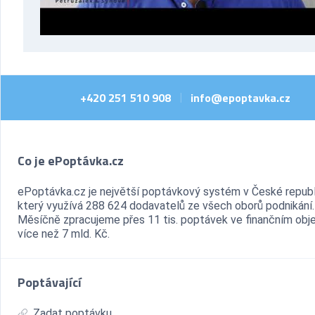
+420 251 510 908
info@epoptavka.cz
|
Co je ePoptávka.cz
ePoptávka.cz je největší poptávkový systém v České republ
který využívá 288 624 dodavatelů ze všech oborů podnikání.
Měsíčně zpracujeme přes 11 tis. poptávek ve finančním ob
více než 7 mld. Kč.
Poptávající
Zadat poptávku