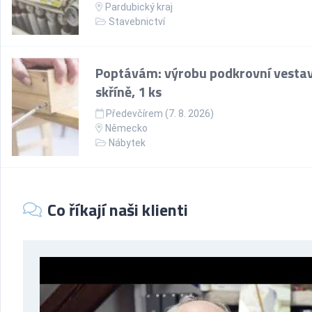
Pardubický kraj
Stavebnictví
Poptávám: výrobu podkrovní vesta
skříně, 1 ks
Předevčírem (7. 8. 2026)
Německo
Nábytek
Co říkají naši klienti