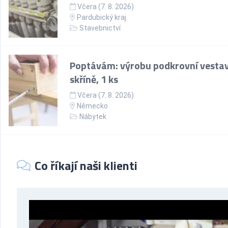
Včera (7. 8. 2026)
Pardubický kraj
Stavebnictví
Poptávám: výrobu podkrovní vesta
skříně, 1 ks
Včera (7. 8. 2026)
Německo
Nábytek
Co říkají naši klienti