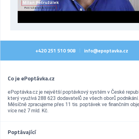
+420 251 510 908
info@epoptavka.cz
|
Co je ePoptávka.cz
ePoptávka.cz je největší poptávkový systém v České republ
který využívá 288 623 dodavatelů ze všech oborů podnikání.
Měsíčně zpracujeme přes 11 tis. poptávek ve finančním ob
více než 7 mld. Kč.
Poptávající