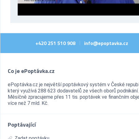
+420 251 510 908
info@epoptavka.cz
|
Co je ePoptávka.cz
ePoptávka.cz je největší poptávkový systém v České republ
který využívá 288 623 dodavatelů ze všech oborů podnikání.
Měsíčně zpracujeme přes 11 tis. poptávek ve finančním ob
více než 7 mld. Kč.
Poptávající
Zadat poptávku