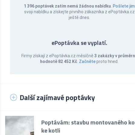
1 396 poptávek zatím nemá žádnou nabídku
.
Pošlete jim
svoji nabídku a získejte prvního zákazníka z ePoptávka.cz
ještě dnes.
ePoptávka se vyplatí.
Firmy získají z ePoptávka.cz měsíčně
3 zakázky v průměr
hodnotě 82 452 Kč
.
Začněte
proto hned.
Další zajímavé poptávky
Poptávám: stavbu montovaného k
ke kotli