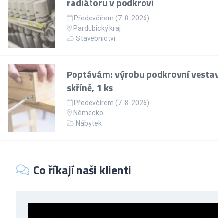
radiátoru v podkroví
Předevčírem (7. 8. 2026)
Pardubický kraj
Stavebnictví
Poptávám: výrobu podkrovní vesta
skříně, 1 ks
Předevčírem (7. 8. 2026)
Německo
Nábytek
Co říkají naši klienti