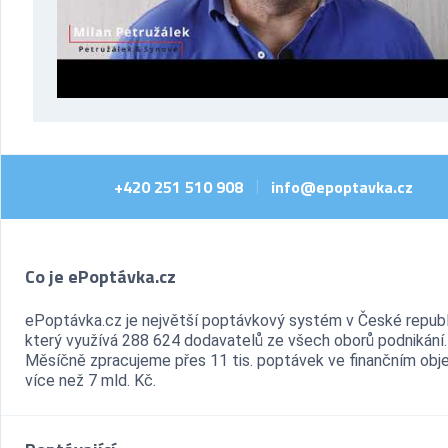
+420 251 510 908
info@epoptavka.cz
|
Co je ePoptávka.cz
ePoptávka.cz je největší poptávkový systém v České republ
který využívá 288 624 dodavatelů ze všech oborů podnikání.
Měsíčně zpracujeme přes 11 tis. poptávek ve finančním ob
více než 7 mld. Kč.