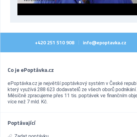
+420 251 510 908
info@epoptavka.cz
|
Co je ePoptávka.cz
ePoptávka.cz je největší poptávkový systém v České republ
který využívá 288 623 dodavatelů ze všech oborů podnikání.
Měsíčně zpracujeme přes 11 tis. poptávek ve finančním ob
více než 7 mld. Kč.
Poptávající
Zadat poptávku