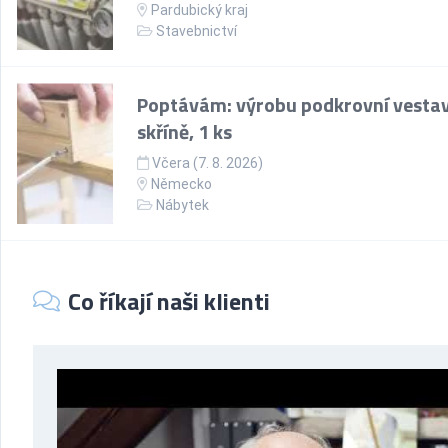
Pardubický kraj
Stavebnictví
Poptávám: výrobu podkrovní vesta
skříně, 1 ks
Včera (7. 8. 2026)
Německo
Nábytek
Co říkají naši klienti