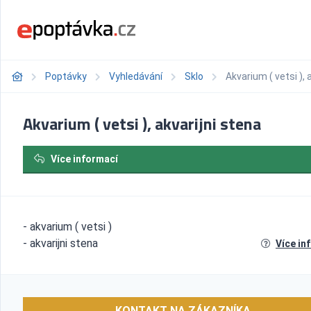
Poptávky
Vyhledávání
Sklo
Akvarium ( vetsi ), 
Akvarium ( vetsi ), akvarijni stena
Více informací
- akvarium ( vetsi )
- akvarijni stena
Více in
KONTAKT NA ZÁKAZNÍKA