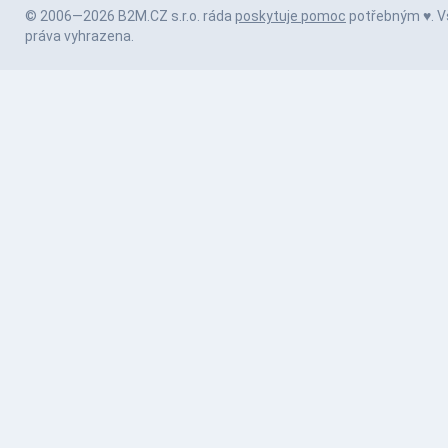
© 2006—2026 B2M.CZ s.r.o. ráda
poskytuje pomoc
potřebným ♥️. 
práva vyhrazena.