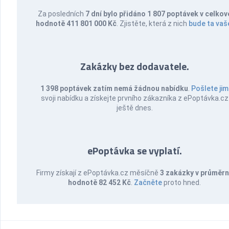
Za posledních
7 dní bylo přidáno 1 807 poptávek v celkov
hodnotě 411 801 000 Kč
. Zjistěte, která z nich
bude ta vaš
Zakázky bez dodavatele.
1 398 poptávek zatím nemá žádnou nabídku
.
Pošlete jim
svoji nabídku a získejte prvního zákazníka z ePoptávka.cz
ještě dnes.
ePoptávka se vyplatí.
Firmy získají z ePoptávka.cz měsíčně
3 zakázky v průměr
hodnotě 82 452 Kč
.
Začněte
proto hned.