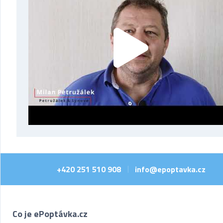
+420 251 510 908
info@epoptavka.cz
|
Co je ePoptávka.cz