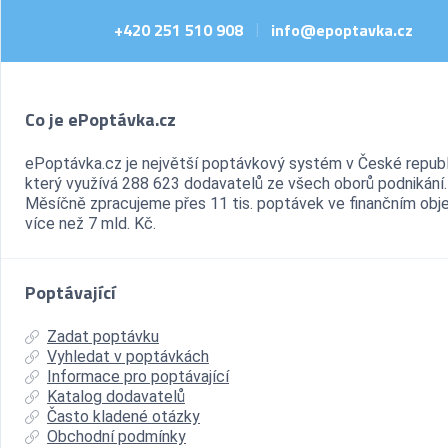
+420 251 510 908
info@epoptavka.cz
|
Co je ePoptávka.cz
ePoptávka.cz je největší poptávkový systém v České republ
který využívá 288 623 dodavatelů ze všech oborů podnikání.
Měsíčně zpracujeme přes 11 tis. poptávek ve finančním ob
více než 7 mld. Kč.
Poptávající
Zadat poptávku
Vyhledat v poptávkách
Informace pro poptávající
Katalog dodavatelů
Často kladené otázky
Obchodní podmínky