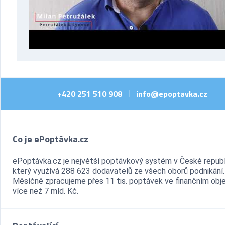
+420 251 510 908
info@epoptavka.cz
|
Co je ePoptávka.cz
ePoptávka.cz je největší poptávkový systém v České republ
který využívá 288 623 dodavatelů ze všech oborů podnikání.
Měsíčně zpracujeme přes 11 tis. poptávek ve finančním ob
více než 7 mld. Kč.