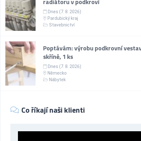
radiátoru v podkroví
Dnes (7. 8. 2026)
Pardubický kraj
Stavebnictví
Poptávám: výrobu podkrovní vesta
skříně, 1 ks
Dnes (7. 8. 2026)
Německo
Nábytek
Co říkají naši klienti