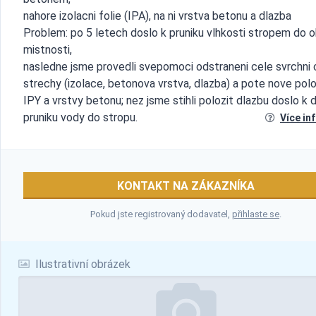
nahore izolacni folie (IPA), na ni vrstva betonu a dlazba
Problem: po 5 letech doslo k pruniku vlhkosti stropem do 
mistnosti,
nasledne jsme provedli svepomoci odstraneni cele svrchni 
strechy (izolace, betonova vrstva, dlazba) a pote nove pol
IPY a vrstvy betonu; nez jsme stihli polozit dlazbu doslo k 
pruniku vody do stropu.
Více in
KONTAKT NA ZÁKAZNÍKA
Pokud jste registrovaný dodavatel,
přihlaste se
.
Ilustrativní obrázek