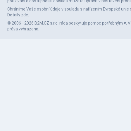
používání a dostupnosti cookies můžete upravit v nastavení prohl
Chráníme Vaše osobní údaje v souladu s nařízením Evropské unie 
Detaily
zde
.
© 2006—2026 B2M.CZ s.r.o. ráda
poskytuje pomoc
potřebným ♥️. 
práva vyhrazena.