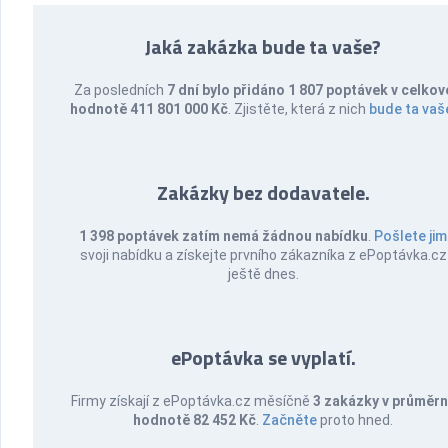
Jaká zakázka bude ta vaše?
Za posledních
7 dní bylo přidáno 1 807 poptávek v celkov
hodnotě 411 801 000 Kč
. Zjistěte, která z nich
bude ta vaš
Zakázky bez dodavatele.
1 398 poptávek zatím nemá žádnou nabídku
.
Pošlete jim
svoji nabídku a získejte prvního zákazníka z ePoptávka.cz
ještě dnes.
ePoptávka se vyplatí.
Firmy získají z ePoptávka.cz měsíčně
3 zakázky v průměr
hodnotě 82 452 Kč
.
Začněte
proto hned.