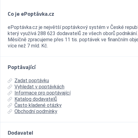
Co je ePoptávka.cz
ePoptávka.cz je největší poptávkový systém v České republ
který využívá 288 623 dodavatelů ze všech oborů podnikání.
Měsíčně zpracujeme přes 11 tis. poptávek ve finančním ob
více než 7 mld. Kč.
Poptávající
Zadat poptávku
Vyhledat v poptávkách
Informace pro poptávající
Katalog dodavatelů
Často kladené otázky
Obchodní podmínky
Dodavatel