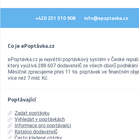
+420 251 510 908
info@epoptavka.cz
|
Co je ePoptávka.cz
ePoptávka.cz je největší poptávkový systém v České republ
který využívá 288 607 dodavatelů ze všech oborů podnikání.
Měsíčně zpracujeme přes 11 tis. poptávek ve finančním ob
více než 7 mld. Kč.
Poptávající
Zadat poptávku
Vyhledat v poptávkách
Informace pro poptávající
Katalog dodavatelů
Často kladené otázky