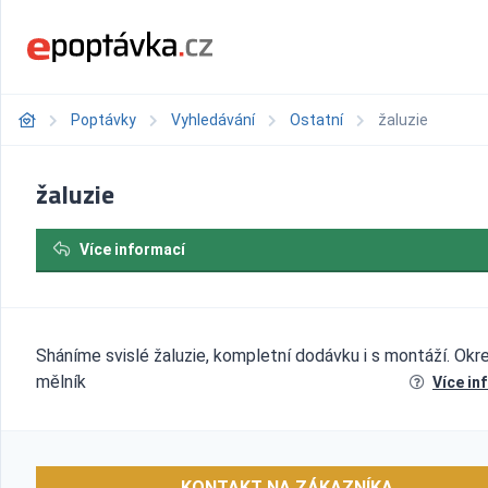
Poptávky
Vyhledávání
Ostatní
žaluzie
žaluzie
Více informací
Sháníme svislé žaluzie, kompletní dodávku i s montáží. Okr
mělník
Více in
KONTAKT NA ZÁKAZNÍKA