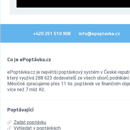
+420 251 510 908
info@epoptavka.cz
|
Co je ePoptávka.cz
ePoptávka.cz je největší poptávkový systém v České republ
který využívá 288 623 dodavatelů ze všech oborů podnikání.
Měsíčně zpracujeme přes 11 tis. poptávek ve finančním ob
více než 7 mld. Kč.
Poptávající
Zadat poptávku
Vyhledat v poptávkách