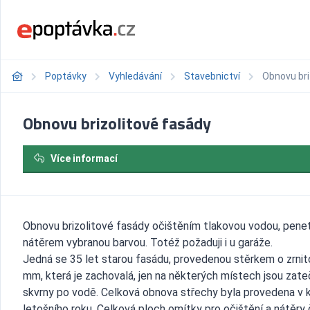
Poptávky
Vyhledávání
Stavebnictví
Obnovu bri
Obnovu brizolitové fasády
Více informací
Obnovu brizolitové fasády očištěním tlakovou vodou, penet
nátěrem vybranou barvou. Totéž požaduji i u garáže.
Jedná se 35 let starou fasádu, provedenou stěrkem o zrnit
mm, která je zachovalá, jen na některých místech jsou zat
skvrny po vodě. Celková obnova střechy byla provedena v 
letošního roku. Celková ploch omítky pro očištění a nátěry 