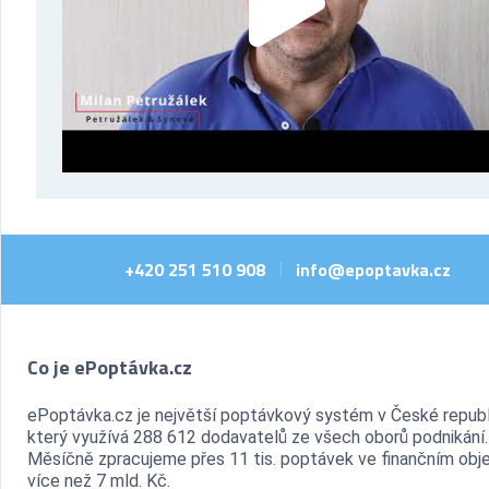
+420 251 510 908
info@epoptavka.cz
|
Co je ePoptávka.cz
ePoptávka.cz je největší poptávkový systém v České republ
který využívá 288 612 dodavatelů ze všech oborů podnikání.
Měsíčně zpracujeme přes 11 tis. poptávek ve finančním ob
více než 7 mld. Kč.