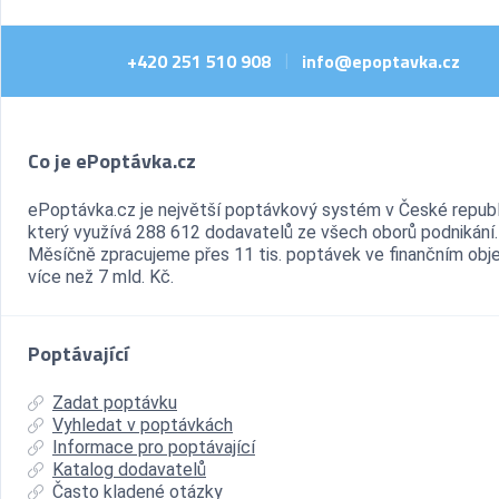
+420 251 510 908
info@epoptavka.cz
|
Co je ePoptávka.cz
ePoptávka.cz je největší poptávkový systém v České republ
který využívá 288 612 dodavatelů ze všech oborů podnikání.
Měsíčně zpracujeme přes 11 tis. poptávek ve finančním ob
více než 7 mld. Kč.
Poptávající
Zadat poptávku
Vyhledat v poptávkách
Informace pro poptávající
Katalog dodavatelů
Často kladené otázky