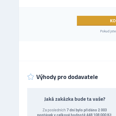
KO
Pokud jste
Výhody pro dodavatele
Jaká zakázka bude ta vaše?
Za posledních
7 dní bylo přidáno 2 003
poptávek v celkové hodnotě 448 108 000 Kč
.