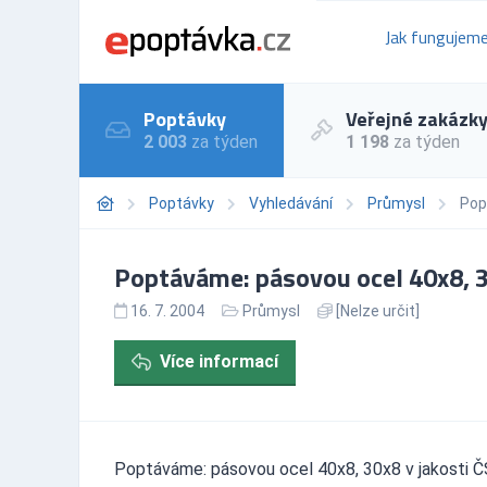
Jak fungujem
Poptávky
Veřejné zakázk
2 003
za týden
1 198
za týden
Poptávky
Vyhledávání
Průmysl
Pop
Poptáváme: pásovou ocel 40x8, 3
16. 7. 2004
Průmysl
[Nelze určit]
Více informací
Poptáváme: pásovou ocel 40x8, 30x8 v jakosti Č