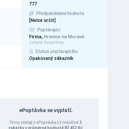
777
Předpokládaná hodnota
[Nelze určit]
Poptávající
Firma,
Hranice na Moravě
zadané 4 poptávky
Status poptávajícího
Opakovaný zákazník
ePoptávka se vyplatí.
Firmy získají z ePoptávka.cz měsíčně
3
zakázky v průměrné hodnotě 82 452 Kč
.