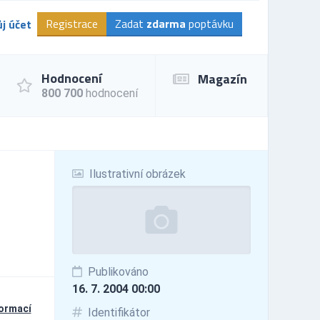
Registrace
Zadat
zdarma
poptávku
j účet
Hodnocení
Magazín
800 700
hodnocení
Ilustrativní obrázek
Publikováno
16. 7. 2004 00:00
formací
Identifikátor