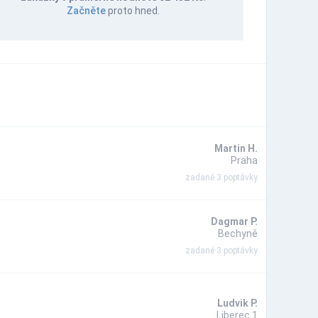
Začněte
proto hned.
Martin H.
Praha
zadané 3 poptávky
Dagmar P.
Bechyně
zadané 3 poptávky
Ludvik P.
Liberec 1