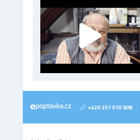
+420 251 510 908
|
|