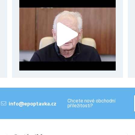
Chcete nové obchodní
info@epoptavka.cz
příležitosti?