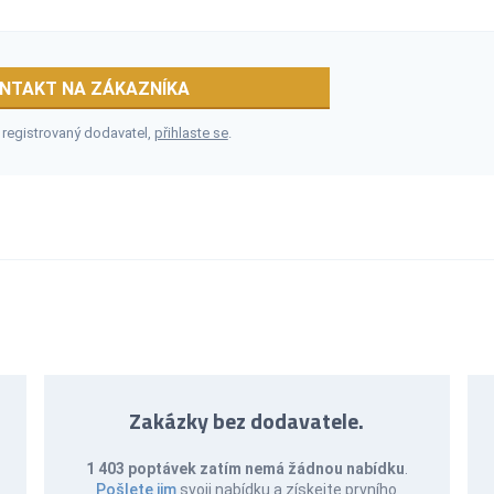
NTAKT NA ZÁKAZNÍKA
 registrovaný dodavatel,
přihlaste se
.
Zakázky bez dodavatele.
1 403 poptávek zatím nemá žádnou nabídku
.
Pošlete jim
svoji nabídku a získejte prvního