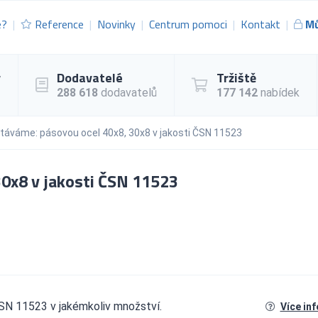
e?
Reference
Novinky
Centrum pomoci
Kontakt
Mů
y
Dodavatelé
Tržiště
288 618
dodavatelů
177 142
nabídek
táváme: pásovou ocel 40x8, 30x8 v jakosti ČSN 11523
0x8 v jakosti ČSN 11523
SN 11523 v jakémkoliv množství.
Více in