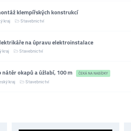
ontáž klempířských konstrukcí
ý kraj
Stavebnictví
ektrikáře na úpravu elektroinstalace
 kraj
Stavebnictví
 nátěr okapů a úžlabí, 100 m
ČEKÁ NA NABÍDKY
ský kraj
Stavebnictví