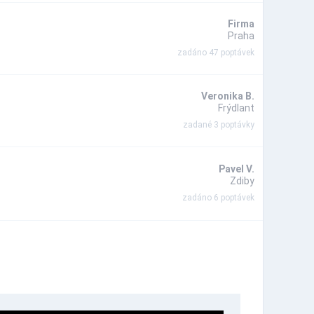
Firma
Praha
zadáno 47 poptávek
Veronika B.
Frýdlant
zadané 3 poptávky
Pavel V.
Zdiby
zadáno 6 poptávek