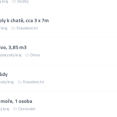
 kraj
Služby
y k chatě, cca 3 x 7m
 kraj
Stavebnictví
ivo, 3,85 m3
slezský kraj
Dřevo
sády
ský kraj
Stavebnictví
 moře, 1 osoba
ý kraj
Cestování