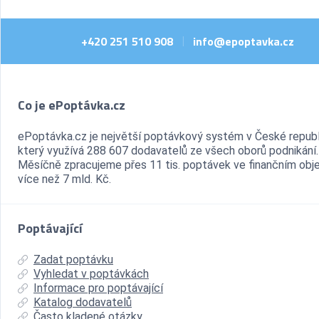
+420 251 510 908
info@epoptavka.cz
|
Co je ePoptávka.cz
ePoptávka.cz je největší poptávkový systém v České republ
který využívá 288 607 dodavatelů ze všech oborů podnikání.
Měsíčně zpracujeme přes 11 tis. poptávek ve finančním ob
více než 7 mld. Kč.
Poptávající
Zadat poptávku
Vyhledat v poptávkách
Informace pro poptávající
Katalog dodavatelů
Často kladené otázky