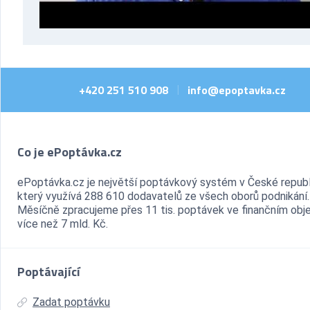
+420 251 510 908
info@epoptavka.cz
|
Co je ePoptávka.cz
ePoptávka.cz je největší poptávkový systém v České republ
který využívá 288 610 dodavatelů ze všech oborů podnikání.
Měsíčně zpracujeme přes 11 tis. poptávek ve finančním ob
více než 7 mld. Kč.
Poptávající
Zadat poptávku