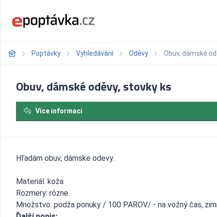
Poptávky
Vyhledávání
Oděvy
Obuv, dámské odě
Obuv, dámské oděvy, stovky ks
Více informací
Hľadám obuv, dámske odevy.
Materiál: koža
Rozmery: rôzne
Množstvo: podža ponuky / 100 PAROV/ - na vožný čas, zi
Ďalší popis: