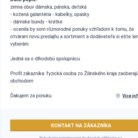
zimna obuv dámska, pánska, detská
- kožená galantéria - kabelky, opasky
- dámske bundy - krátke
- ocenila by som rôznorodné ponuky vzhľadom k tomu, že
otváram novú predajňu a sortiment a dodávateľa si ešte le
vyberám.
Jedná sa o dlhodobú spoluprácu.
Profil zákazníka: fyzická osoba zo Žilinského kraja zaoberaj
obchodom
Ďakujem za ponuku.
Více in
KONTAKT NA ZÁKAZNÍKA
Pokud jste registrovaný dodavatel,
přihlaste se
.