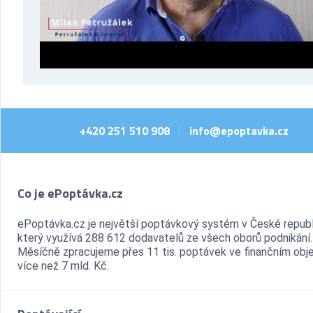
+420 251 510 908
info@epoptavka.cz
|
Co je ePoptávka.cz
ePoptávka.cz je největší poptávkový systém v České republ
který využívá 288 612 dodavatelů ze všech oborů podnikání.
Měsíčně zpracujeme přes 11 tis. poptávek ve finančním ob
více než 7 mld. Kč.