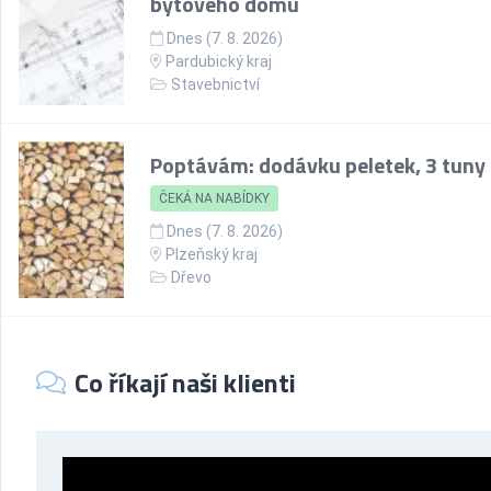
bytového domu
Dnes (7. 8. 2026)
Pardubický kraj
Stavebnictví
Poptávám: dodávku peletek, 3 tuny
ČEKÁ NA NABÍDKY
Dnes (7. 8. 2026)
Plzeňský kraj
Dřevo
Co říkají naši klienti