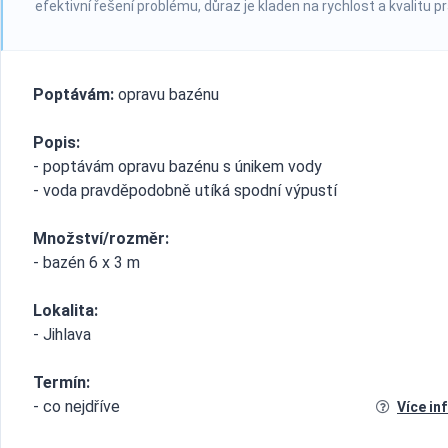
efektivní řešení problému, důraz je kladen na rychlost a kvalitu p
Poptávám:
opravu bazénu
Popis:
- poptávám opravu bazénu s únikem vody
- voda pravděpodobně utíká spodní výpustí
Množství/rozměr:
- bazén 6 x 3 m
Lokalita:
- Jihlava
Termín:
- co nejdříve
Více in