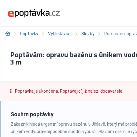
Poptávky
Vyhledávání
Služby
Poptávám: oprav
Poptávám: opravu bazénu s únikem vody
3 m
Poptávka je ukončena. Poptávající již nalezl dodavatele.
Souhrn poptávky
Zákazník hledá urgentní opravu bazénu v Jihlavě, který má probl
únikem vody, pravděpodobně spodní výpustí. Hlavním cílem je ryc