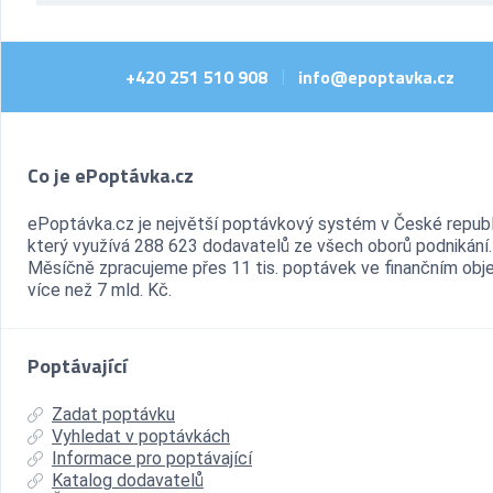
+420 251 510 908
info@epoptavka.cz
|
Co je ePoptávka.cz
ePoptávka.cz je největší poptávkový systém v České republ
který využívá 288 623 dodavatelů ze všech oborů podnikání.
Měsíčně zpracujeme přes 11 tis. poptávek ve finančním ob
více než 7 mld. Kč.
Poptávající
Zadat poptávku
Vyhledat v poptávkách
Informace pro poptávající
Katalog dodavatelů