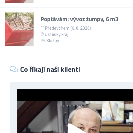
Poptávám: vývoz žumpy, 6 m3
Předevčírem (6. 8. 2026)
Ústecký kraj
Služby
Co říkají naši klienti