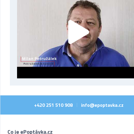
+420 251 510 908
info@epoptavka.cz
|
Co je ePoptávka.cz