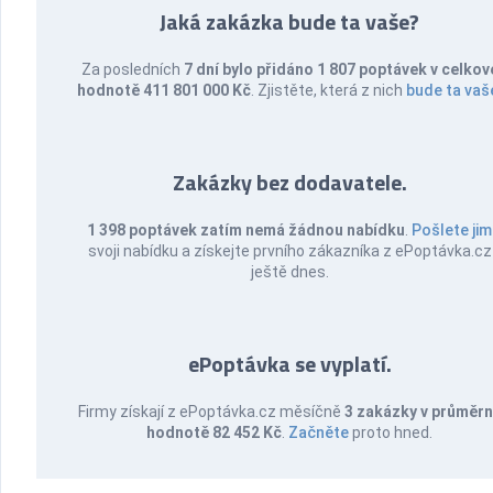
Jaká zakázka bude ta vaše?
Za posledních
7 dní bylo přidáno 1 807 poptávek v celkov
hodnotě 411 801 000 Kč
. Zjistěte, která z nich
bude ta vaš
Zakázky bez dodavatele.
1 398 poptávek zatím nemá žádnou nabídku
.
Pošlete jim
svoji nabídku a získejte prvního zákazníka z ePoptávka.cz
ještě dnes.
ePoptávka se vyplatí.
Firmy získají z ePoptávka.cz měsíčně
3 zakázky v průměr
hodnotě 82 452 Kč
.
Začněte
proto hned.