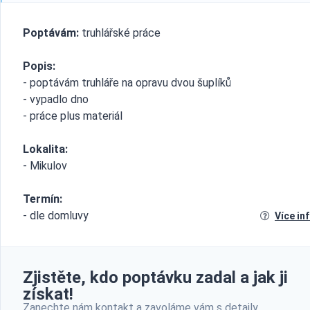
Poptávám:
truhlářské práce
Popis:
- poptávám truhláře na opravu dvou šuplíků
- vypadlo dno
- práce plus materiál
Lokalita:
- Mikulov
Termín:
- dle domluvy
Více in
Zjistěte, kdo poptávku zadal a jak ji
získat!
Zanechte nám kontakt a zavoláme vám s detaily.