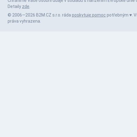
Chráníme Vaše osobní údaje v souladu s nařízením Evropské unie 
Detaily
zde
.
© 2006—2026 B2M.CZ s.r.o. ráda
poskytuje pomoc
potřebným ♥️. 
práva vyhrazena.