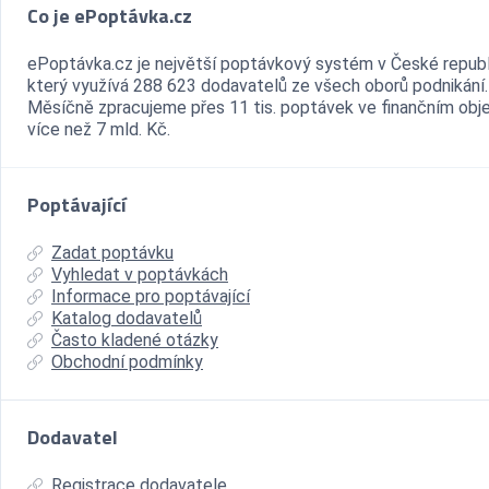
Co je ePoptávka.cz
ePoptávka.cz je největší poptávkový systém v České republ
který využívá 288 623 dodavatelů ze všech oborů podnikání.
Měsíčně zpracujeme přes 11 tis. poptávek ve finančním ob
více než 7 mld. Kč.
Poptávající
Zadat poptávku
Vyhledat v poptávkách
Informace pro poptávající
Katalog dodavatelů
Často kladené otázky
Obchodní podmínky
Dodavatel
Registrace dodavatele