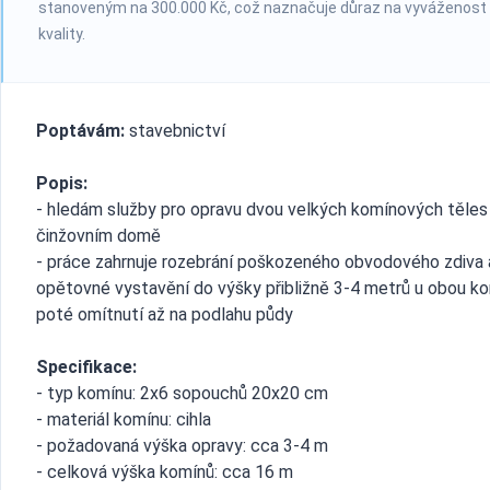
stanoveným na 300.000 Kč, což naznačuje důraz na vyváženost
kvality.
Poptávám:
stavebnictví
Popis:
- hledám služby pro opravu dvou velkých komínových těles
činžovním domě
- práce zahrnuje rozebrání poškozeného obvodového zdiva 
opětovné vystavění do výšky přibližně 3-4 metrů u obou ko
poté omítnutí až na podlahu půdy
Specifikace:
- typ komínu: 2x6 sopouchů 20x20 cm
- materiál komínu: cihla
- požadovaná výška opravy: cca 3-4 m
- celková výška komínů: cca 16 m